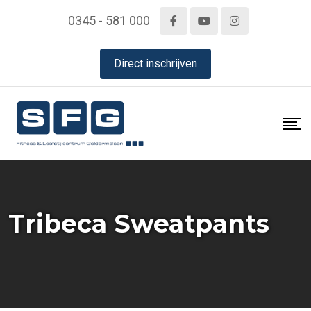
Skip
0345 - 581 000
to
content
Direct inschrijven
Tribeca Sweatpants