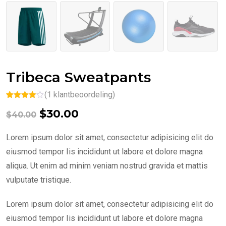
Tribeca Sweatpants
(
1
klantbeoordeling)
Waarderin
1
Oorspronkelijke
Huidige
$
30.00
g
4.00
op
$
40.00
5
prijs
prijs
gebaseer
d op
Lorem ipsum dolor sit amet, consectetur adipisicing elit do
klantbeoor
was:
is:
deling
eiusmod tempor Iis incididunt ut labore et dolore magna
$40.00.
$30.00.
aliqua. Ut enim ad minim veniam nostrud gravida et mattis
vulputate tristique.
Lorem ipsum dolor sit amet, consectetur adipisicing elit do
eiusmod tempor Iis incididunt ut labore et dolore magna