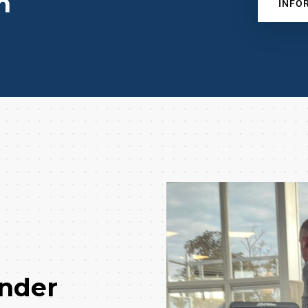
n
INFO
nder