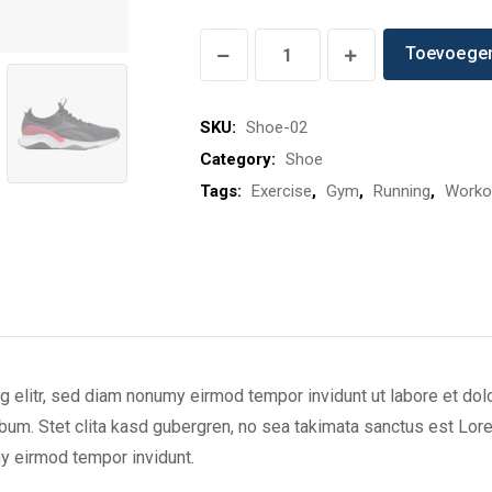
Gym
Toevoegen
Nike
Sneaker
SKU:
Shoe-02
quantity
Category:
Shoe
Tags:
Exercise
,
Gym
,
Running
,
Worko
 elitr, sed diam nonumy eirmod tempor invidunt ut labore et dol
bum. Stet clita kasd gubergren, no sea takimata sanctus est Lor
y eirmod tempor invidunt.