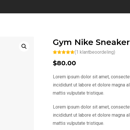
Gym Nike Sneaker
(
1
klantbeoordeling)
Waardering
1
$
80.00
5.00
op 5
gebaseerd
op
klantbeoorde
Lorem ipsum dolor sit amet, consectet
ling
incididunt ut labore et dolore magna a
mattis vulputate tristique.
Lorem ipsum dolor sit amet, consectet
incididunt ut labore et dolore magna a
mattis vulputate tristique.