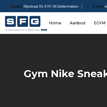
Skip
Locatie:
Rijnstraat 33, 4191 CK Geldermalsen
E-mail:
e
to
content
Home
Aanbod
EGYM
Gym Nike Snea