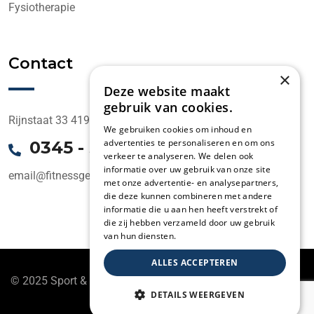
Fysiotherapie
Contact
×
Deze website maakt
gebruik van cookies.
Rijnstaat 33 4191 CK Geldermalsen
We gebruiken cookies om inhoud en
advertenties te personaliseren en om ons
0345 - 58 1000
verkeer te analyseren. We delen ook
informatie over uw gebruik van onze site
email@fitnessgeldermalsen.nl
met onze advertentie- en analysepartners,
die deze kunnen combineren met andere
informatie die u aan hen heeft verstrekt of
die zij hebben verzameld door uw gebruik
van hun diensten.
ALLES ACCEPTEREN
© 2025 Sport & Fitness Geldermalsen. Ontwikkeld Door
DETAILS WEERGEVEN
WEBZIES